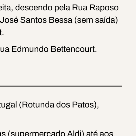
ireita, descendo pela Rua Raposo
a José Santos Bessa (sem saída)
t.
 Rua Edmundo Bettencourt.
tugal (Rotunda dos Patos),
ns (supermercado Aldi) até aos