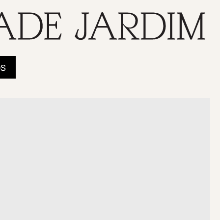
Há
Ficha
s
Ficha de
Contactos
Música
“Amigo
na
Inscrição
no
do
Pagamento
Jardim
Jardim”
urante
Quota
os
Dia de
Newsletter
São
Regalias
Jerónimo
Sugestões/Alertas
Actividade
Educativa
Recomendações
Outros
Eventos