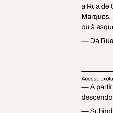
a Rua de G
Marques. 
ou à esqu
— Da Rua 
Acesso excl
— A parti
descendo 
— Subindo