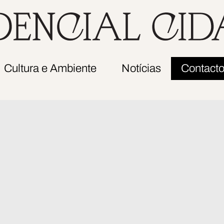
Apresentação/
e Téni
Árvores
Historial
Pisci
Canteiro
Missão
e Bar
das
Orgãos
Aromáticas
Resta
Cultura e Ambiente
Notícias
Contact
Sociais
e Horta
Documentos
Biológica
Legais
Amigos
do
Jardim
Normas
de
Conduta