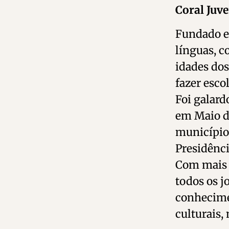
Coral Juve
Fundado em
línguas, 
idades dos
fazer escol
Foi galard
em Maio d
município
Presidênci
Com mais d
todos os j
conhecime
culturais,