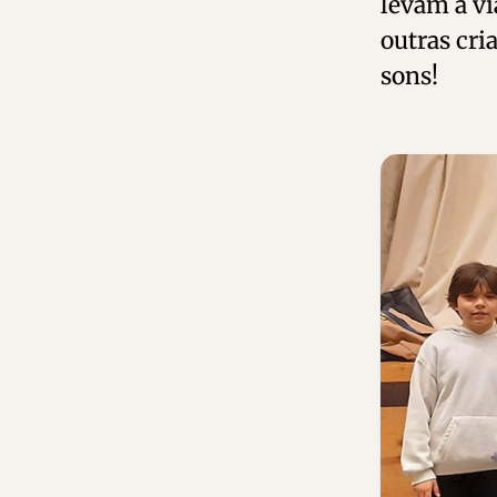
levam a vi
outras cr
sons!