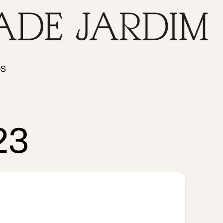
Há
Ficha
s
Ficha de
Contactos
Música
“Amigo
na
Inscrição
no
do
Pagamento
Jardim
Jardim”
urante
Quota
os
Dia de
Newsletter
São
Regalias
Jerónimo
Sugestões/Alertas
Actividade
23
Educativa
Recomendações
Outros
Eventos