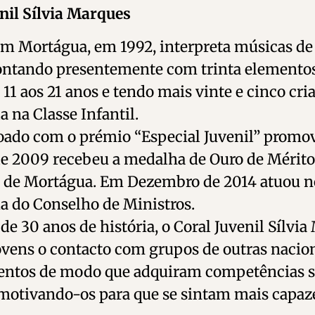
nil Sílvia Marques
 Mortágua, em 1992, interpreta músicas de t
contando presentemente com trinta elementos
 11 aos 21 anos e tendo mais vinte e cinco cria
a na Classe Infantil.
oado com o prémio “Especial Juvenil” promov
e 2009 recebeu a medalha de Ouro de Mérito 
 de Mortágua. Em Dezembro de 2014 atuou no
a do Conselho de Ministros.
e 30 anos de história, o Coral Juvenil Sílvia
ovens o contacto com grupos de outras nacion
ntos de modo que adquiram competências so
 motivando-os para que se sintam mais capaze