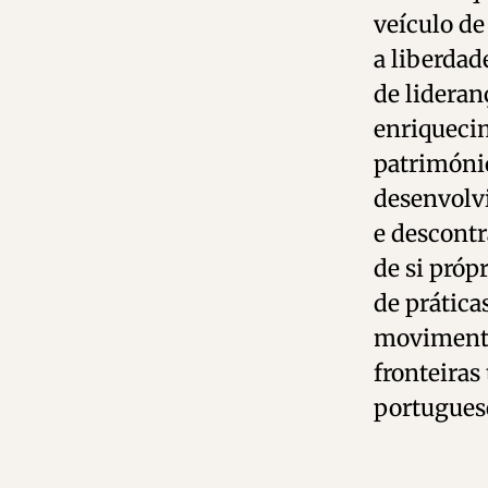
veículo de
a liberdad
de lideran
enriqueci
património
desenvolvi
e descont
de si próp
de prática
movimento,
fronteiras
portugues