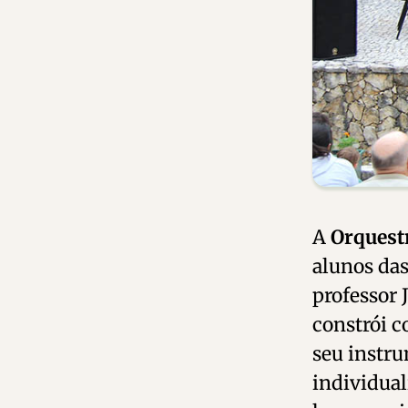
A
Orquest
alunos das
professor 
constrói c
seu instru
individual