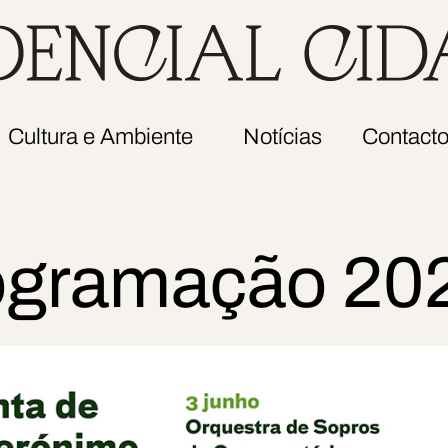
Apresentação/
e Téni
Árvores
Historial
Pisci
Canteiro
Missão
e Bar
das
Orgãos
Aromáticas
Resta
Cultura e Ambiente
Notícias
Contact
Sociais
e Horta
Documentos
Biológica
Legais
Amigos
do
ogramação 20
Jardim
Normas
de
Conduta